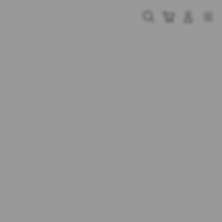
Skip
to
Cari
Troli
Login
Navigation
content