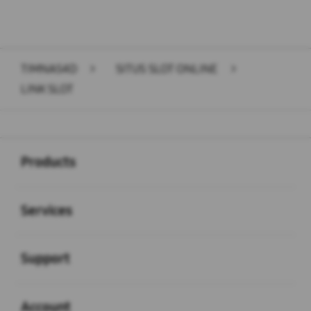
TIMNAS4D
>
SITUS SLOT ONLINE
>
LINK SLOT
Buka
Footer Navigation
Products
Buka
Services
Buka
Support
Buka
Account