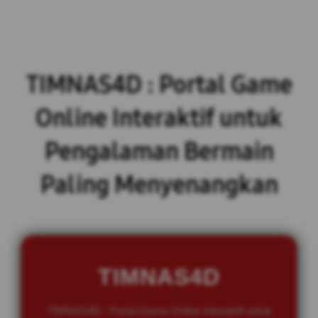
TIMNAS4D : Portal Game
Online Interaktif untuk
Pengalaman Bermain
Paling Menyenangkan
TIMNAS4D
TIMNAS4D : Portal Game Online Interaktif untuk