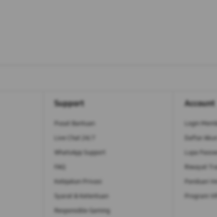
Support
Account
Pusat Bantuan
Login Mem
Live Chat 24/7
Daftar Aku
WhatsApp Support
Lupa Passw
FAQ
Riwayat Tr
Kebijakan Privasi
Panduan Ver
Syarat & Ketentuan
Program VI
Responsible Gaming