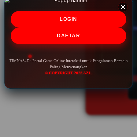
LOGIN
BON
DAFTAR
TIMNAS4D : Portal Game Online Interaktif untuk Pengalaman Bermain
Paling Menyenangkan
© COPYRIGHT 2026 AZL.