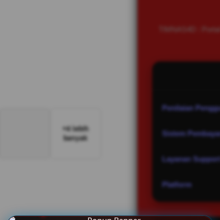
TIMNAS4D : Portal
Penilaian Pengg
+4 lebih
Sistem Pembaya
banyak
Layanan Suppor
Platform